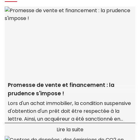
Promesse de vente et financement : la
prudence s'impose !
Lors d'un achat immobilier, la condition suspensive
d'obtention d'un prêt doit être respectée à la
lettre. Ainsi, un acquéreur a été sanctionné en
justice pour avoir demandé à sa banque un taux
Lire la suite
inférieur à celui mentionné dans la promesse,