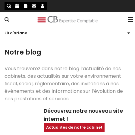
Fil d'ariane
Notre cabinet
Vos solutions
Présentation
Notre blog
Actualités
Nos bureaux
Compta TPE
Vous trouverez dans notre blog l’actualité de nos
Blog
Mon équipe
Création d'entreprise
Actualités
cabinets, des actualités sur votre environnement
fiscal, social, réglementaire, des invitations à nos
Libéraux
M'informer sur mon secteur
événements et des informations sur l’évolution de
nos prestations et services.
Patrimoine
Échéanciers
Découvrez notre nouveau site
Simulateurs
internet !
Actualités de notre cabinet