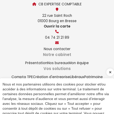
CB EXPERTISE COMPTABLE
22 rue Saint Roch
01000 Bourg en Bresse
Ouvrir la carte
04 74 21 21 89
Nous contacter
Notre cabinet
Présentation
Nos bureaux
Mon équipe
Vos solutions
Compta TPE
Création d'entreprise
Libéraux
Patrimoine
Actualités
Nous et nos partenaires utilisons des cookies pour stocker et/ou
accéder à des informations sur votre terminal. Le traitement de
Social
Fiscalité
Juridique
High-Tech
Patrimoine
certaines données personnelles permet d'améliorer notre offre via
Secteurs
l'analyse, la mesure d'audience et vous permet aussi d’interagir
Espace client
avec les réseaux sociaux. Cliquez sur « Tout accepter » pour
Automobiles
BTP
Commerce
HCR
Santé
Transport
Économie
consentir à tout dépôt de cookies ou sur « Tout refuser » pour
04 74 21 21 89
proscrire tout dépôt de cookies sur votre terminal. Vous pouvez