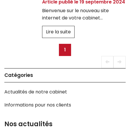
Article publié le 19 septembre 2024
Bienvenue sur le nouveau site
internet de votre cabinet
d’expertise comptable, conçu
Lire la suite
spécialement pour vous ! Nous
sommes ravis de vous présenter un
site moderne et convivial qui facilite
1
l'accès à l'information et aux
services dont vous avez besoin. En
tant que cabinet d'expertise
Catégories
comptable notre priorité est de
vous offrir un accompagnement de
qualité, et notre site a été repensé
Actualités de notre cabinet
pour refléter cette mission.
Informations pour nos clients
Nos actualités