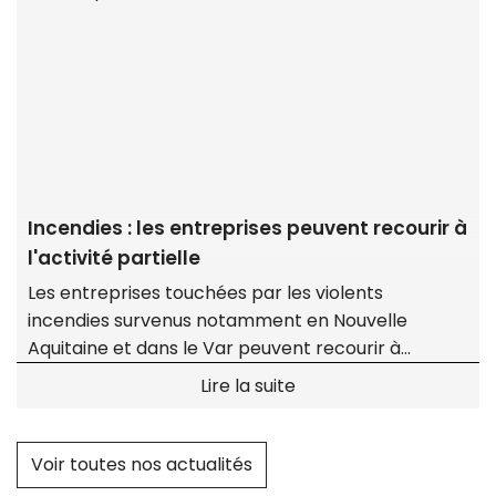
Incendies : les entreprises peuvent recourir à
l'activité partielle
Les entreprises touchées par les violents
incendies survenus notamment en Nouvelle
Aquitaine et dans le Var peuvent recourir à
l'activité partielle avec, pour les plus sinistrées, un
Lire la suite
reste à charge zéro.
Voir toutes nos actualités